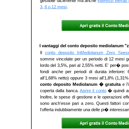
gestibile facilmente ma anche
interessi elevati 
3, 6 o 12 mesi
.
I vantaggi del conto deposito mediolanum "
Il
conto deposito InMediolanum Zero Spes
somme vincolate per un periodo di 12 mesi g
lordo del 3,5%, pari al 2,55% netti. E' per� poss
fondi anche per periodi di durata inferiore:
all'1,68% netto) oppure 3 mesi all'1,8% (1,31% 
conto deposito Mediolanum � gratuita
e l'
coperta dalla banca.
Aprire il conto
� quindi as
Inoltre, le spese di gestione e le operazioni eff
sono anch'esse pari a zero. Questi fattori co
l'offerta indubbiamente una delle pi� interessan