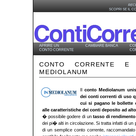
REC
SCOPRI SE IL 
APRIRE UN
CAMBIARE BANCA
CO
CONTO CORRENTE
CO
CONTO CORRENTE E 
MEDIOLANUM
Il
conto Mediolanum unisc
dei conti correnti di uso q
cui si pagano le bollette e
alle caratteristiche dei conti deposito ad al
� possibile godere di un
tasso di rendimento
dei pi� alti in circolazione. Si tratta infatti di 
di un semplice conto corrente, raccomandato