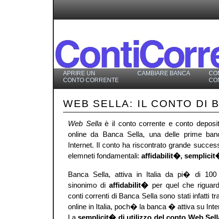
APRIRE UN
CAMBIARE BANCA
CO
CONTO CORRENTE
CO
WEB SELLA: IL CONTO DI 
Web Sella
è il conto corrente e conto deposit
online da Banca Sella, una delle prime banc
Internet. Il conto ha riscontrato grande successo
elemneti fondamentali:
affidabilit�, semplici
Banca Sella, attiva in Italia da pi� di 1
sinonimo di
affidabilit�
per quel che riguard
conti correnti di Banca Sella sono stati infatti tr
online in Italia, poch� la banca � attiva su Inte
La
semplicit� di utilizzo del conto Web Sell